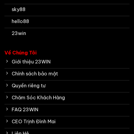
sky88
hello88
23win
Về Chúng Tôi
Giới thiệu 23WIN
Chính sách bảo mật
Quyền riêng tư
Chăm Sóc Khách Hàng
FAQ 23WIN
CEO Trịnh Đình Mai
Liên Hệ