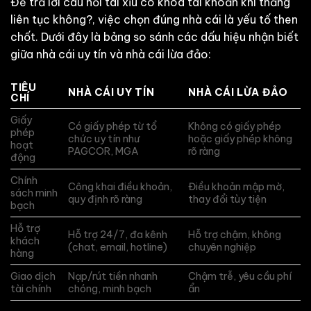
Để trả lời câu hỏi tài xỉu có khóa tài khoản khi thắng
liên tục không?, việc chọn đúng nhà cái là yếu tố then
chốt. Dưới đây là bảng so sánh các dấu hiệu nhận biết
giữa nhà cái uy tín và nhà cái lừa đảo:
TIÊU
NHÀ CÁI UY TÍN
NHÀ CÁI LỪA ĐẢO
CHÍ
Giấy
Có giấy phép từ tổ
Không có giấy phép
phép
chức uy tín như
hoặc giấy phép không
hoạt
PAGCOR, MGA
rõ ràng
động
Chính
Công khai điều khoản,
Điều khoản mập mờ,
sách minh
quy định rõ ràng
thay đổi tùy tiện
bạch
Hỗ trợ
Hỗ trợ 24/7, đa kênh
Hỗ trợ chậm, không
khách
(chat, email, hotline)
chuyên nghiệp
hàng
Giao dịch
Nạp/rút tiền nhanh
Chậm trễ, yêu cầu phí
tài chính
chóng, minh bạch
ẩn