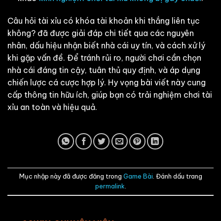
Câu hỏi tài xỉu có khóa tài khoản khi thắng liên tục
không? đã được giải đáp chi tiết qua các nguyên
nhân, dấu hiệu nhận biết nhà cái uy tín, và cách xử lý
khi gặp vấn đề. Để tránh rủi ro, người chơi cần chọn
nhà cái đáng tin cậy, tuân thủ quy định, và áp dụng
chiến lược cá cược hợp lý. Hy vọng bài viết này cung
cấp thông tin hữu ích, giúp bạn có trải nghiệm chơi tài
xỉu an toàn và hiệu quả.
Mục nhập này đã được đăng trong
Game Bài
. Đánh dấu trang
permalink
.