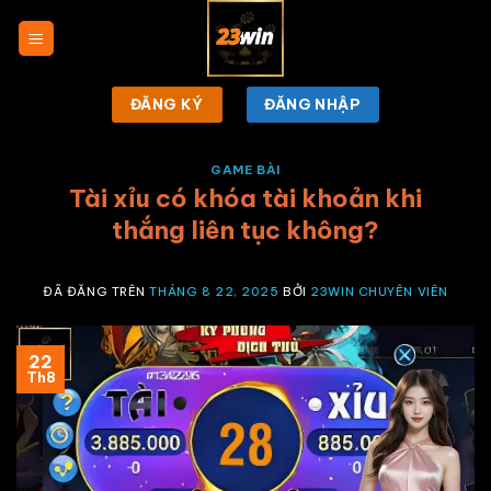
Chuyển
đến
nội
dung
ĐĂNG KÝ
ĐĂNG NHẬP
GAME BÀI
Tài xỉu có khóa tài khoản khi
thắng liên tục không?
ĐÃ ĐĂNG TRÊN
THÁNG 8 22, 2025
BỞI
23WIN CHUYÊN VIÊN
22
Th8