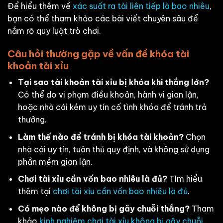
Để hiểu thêm về
xác suất ra tài liên tiếp là bao nhiêu
,
bạn có thể tham khảo các bài viết chuyên sâu để
nắm rõ quy luật trò chơi.
Câu hỏi thường gặp về vấn đề khóa tài
khoản tài xỉu
Tại sao tài khoản tài xỉu bị khóa khi thắng lớn?
Có thể do vi phạm điều khoản, hành vi gian lận,
hoặc nhà cái kém uy tín cố tình khóa để tránh trả
thưởng.
Làm thế nào để tránh bị khóa tài khoản?
Chọn
nhà cái uy tín, tuân thủ quy định, và không sử dụng
phần mềm gian lận.
Chơi tài xỉu cần vốn bao nhiêu là đủ?
Tìm hiểu
thêm tại
chơi tài xỉu cần vốn bao nhiêu là đủ
.
Có mẹo nào để không bị gãy chuỗi thắng?
Tham
khảo
kinh nghiệm chơi tài xỉu không bị gãy chuỗi
.