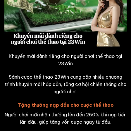
Khuyến mãi dành riêng cho người chơi thể thao tại
23Win
Sảnh cược thể thao 23Win cung cấp nhiều chương
trình khuyến mãi hấp dẫn, tăng cơ hội chiến thắng cho
người chơi.
Tặng thưởng nạp đầu cho cược thể thao
Người chơi mới nhận thưởng lên đến 260% khi nạp tiền
lần đầu, giúp tăng vốn cược ngay từ đầu.