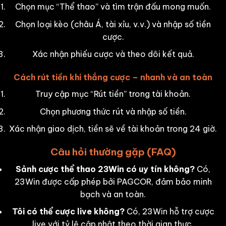
Chọn mục “Thể thao” và tìm trận đấu mong muốn.
Chọn loại kèo (châu Á, tài xỉu, v.v.) và nhập số tiền
cược.
Xác nhận phiếu cược và theo dõi kết quả.
Cách rút tiền khi thắng cược – nhanh và an toàn
Truy cập mục “Rút tiền” trong tài khoản.
Chọn phương thức rút và nhập số tiền.
Xác nhận giao dịch, tiền sẽ về tài khoản trong 24 giờ.
Câu hỏi thường gặp (FAQ)
Sảnh cược thể thao 23Win có uy tín không?
Có,
23Win được cấp phép bởi PAGCOR, đảm bảo minh
bạch và an toàn.
Tôi có thể cược live không?
Có, 23Win hỗ trợ cược
live với tỷ lệ cập nhật theo thời gian thực.