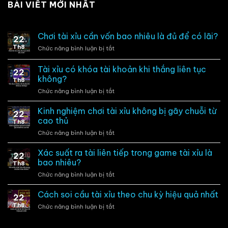
BÀI VIẾT MỚI NHẤT
Chơi tài xỉu cần vốn bao nhiêu là đủ để có lãi?
22
Th8
Chức năng bình luận bị tắt
ở
Chơi
tài
Tài xỉu có khóa tài khoản khi thắng liên tục
22
xỉu
không?
Th8
cần
Chức năng bình luận bị tắt
ở
vốn
Tài
bao
xỉu
nhiêu
Kinh nghiệm chơi tài xỉu không bị gãy chuỗi từ
22
có
là
cao thủ
Th8
khóa
đủ
Chức năng bình luận bị tắt
ở
tài
để
Kinh
khoản
có
nghiệm
Xác suất ra tài liên tiếp trong game tài xỉu là
khi
lãi?
22
chơi
thắng
bao nhiêu?
Th8
tài
liên
Chức năng bình luận bị tắt
ở
xỉu
tục
Xác
không
không?
suất
Cách soi cầu tài xỉu theo chu kỳ hiệu quả nhất
bị
22
ra
gãy
Th8
Chức năng bình luận bị tắt
ở
tài
chuỗi
Cách
liên
từ
soi
tiếp
cao