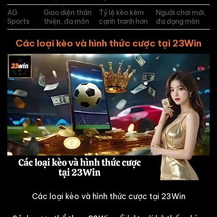
AG
Giao diện thân
Tỷ lệ kèo kém
Người chơi mới,
Sports
thiện, đa môn
cạnh tranh hơn
đa dạng môn
Các loại kèo và hình thức cược tại 23Win
Các loại kèo và hình thức cược tại 23Win