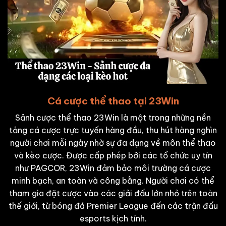
Cá cược thể thao tại 23Win
Sảnh cược thể thao 23Win là một trong những nền
tảng cá cược trực tuyến hàng đầu, thu hút hàng nghìn
người chơi mỗi ngày nhờ sự đa dạng về môn thể thao
và kèo cược. Được cấp phép bởi các tổ chức uy tín
như PAGCOR, 23Win đảm bảo môi trường cá cược
minh bạch, an toàn và công bằng. Người chơi có thể
tham gia đặt cược vào các giải đấu lớn nhỏ trên toàn
thế giới, từ bóng đá Premier League đến các trận đấu
esports kịch tính.