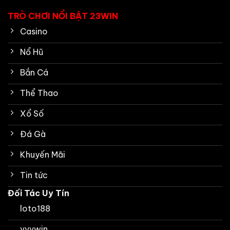
TRÒ CHƠI NỔI BẬT 23WIN
Casino
Nổ Hũ
Bắn Cá
Thể Thao
Xổ Số
Đá Gà
Khuyến Mãi
Tin tức
Đối Tác Uy Tín
loto188
vvvwin