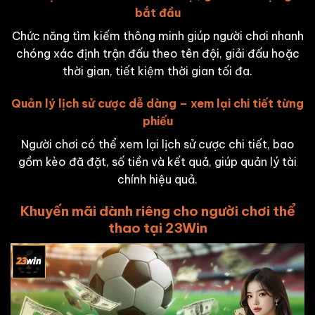
bắt đầu
Chức năng tìm kiếm thông minh giúp người chơi nhanh
chóng xác định trận đấu theo tên đội, giải đấu hoặc
thời gian, tiết kiệm thời gian tối đa.
Quản lý lịch sử cược dễ dàng – xem lại chi tiết từng
phiếu
Người chơi có thể xem lại lịch sử cược chi tiết, bao
gồm kèo đã đặt, số tiền và kết quả, giúp quản lý tài
chính hiệu quả.
Khuyến mãi dành riêng cho người chơi thể
thao tại 23Win