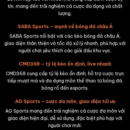
tín, mang đến trải nghiệm cá cược đa dạng và chất
lượng.
SABA Sports – mạnh về bóng đá châu Á
SABA Sports nổi bật với các kèo bóng đá châu Á,
giao diện thân thiện và tốc độ xử lý nhanh, phù hợp với
người chơi yêu thích các giải đấu khu vực.
CMD368 – tỷ lệ kèo ổn định, live nhanh
CMD368 cung cấp tỷ lệ kèo ổn định, hỗ trợ cược trực
tiếp mượt mà và đa dạng môn thể thao từ bóng đá,
bóng rổ đến esports.
AG Sports – cược đa môn, giao diện tối ưu
AG Sports mang đến trải nghiệm cá cược đa môn với
giao diện hiện đại, dễ sử dụng, đặc biệt phù hợp với
người chơi mới.