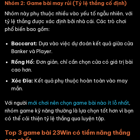
Nhóm 2: Game bài may rủi (Tỷ lệ thắng cố định)
Nhóm này phụ thuộc nhiều vào yếu tố ngẫu nhiên, với
tỷ lệ thắng được xác định bởi nhà cái. Các trò chơi
phổ biến bao gồm:
Baccarat:
Dựa vào việc dự đoán kết quả giữa cửa
Banker và Player.
Rồng Hổ:
Đơn giản, chỉ cần chọn cửa có giá trị bài
cao hơn.
Xóc Đĩa:
Kết quả phụ thuộc hoàn toàn vào may
mắn.
Với người
mới chơi nên chọn game bài nào ít lỗ nhất
,
nhóm game kỹ năng thường là lựa chọn tốt hơn vì bạn
có thể cải thiện tỷ lệ thắng qua luyện tập.
Top 3 game bài 23Win có tiềm năng thắng