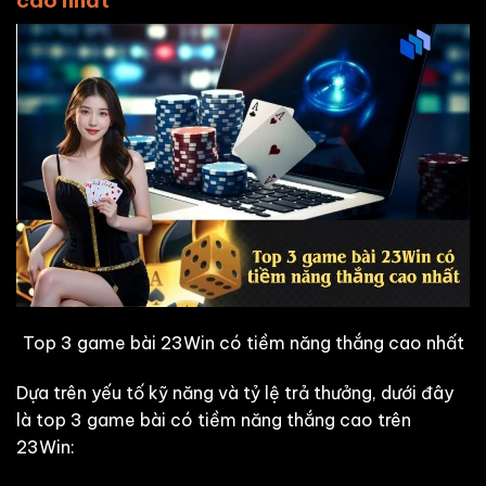
cao nhất
Top 3 game bài 23Win có tiềm năng thắng cao nhất
Dựa trên yếu tố kỹ năng và tỷ lệ trả thưởng, dưới đây
là top 3 game bài có tiềm năng thắng cao trên
23Win: