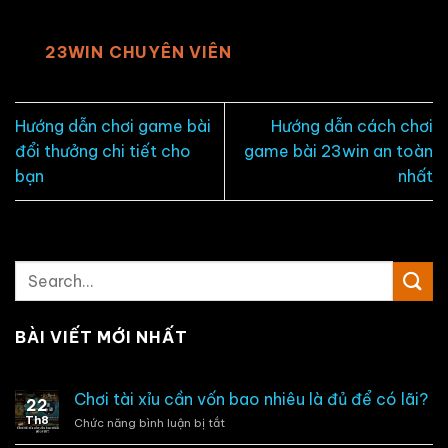
23WIN CHUYÊN VIÊN
Hướng dẫn chơi game bài
Hướng dẫn cách chơi
đổi thưởng chi tiết cho
game bài 23win an toàn
bạn
nhất
BÀI VIẾT MỚI NHẤT
Chơi tài xỉu cần vốn bao nhiêu là đủ để có lãi?
22
Th8
Chức năng bình luận bị tắt
ở
Chơi