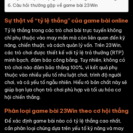
Câu hỏi thường gặp về game bài 23Win
Sự thật về “tỷ lệ thắng” của game bài online
Tỷ lệ thắng trong các trò chơi bài trực tuyến không
chỉ phụ thuộc vào may mắn mà còn liên quan đến kỹ
năng, chiến thuật, và cách quản lý vốn. Trên 23Win,
các trò chơi được thiết kế với tỷ lệ trả thưởng (RTP)
minh bạch, đảm bảo công bằng. Tuy nhiên, không có
trò chơi nào đảm bảo thắng 100%, vì kết quả phụ
thuộc vào nhiều yếu tố như luật chơi, trình độ người
chơi, và cả yếu tố ngẫu nhiên. Hiểu rõ bản chất này sẽ
giúp bạn lựa chọn trò chơi phù hợp và tối ưu hóa cơ
hội chiến thắng.
Phân loại game bài 23Win theo cơ hội thắng
Để xác định game bài nào có tỷ lệ thắng cao nhất,
cần phân loại chúng dựa trên yếu tố kỹ năng và may