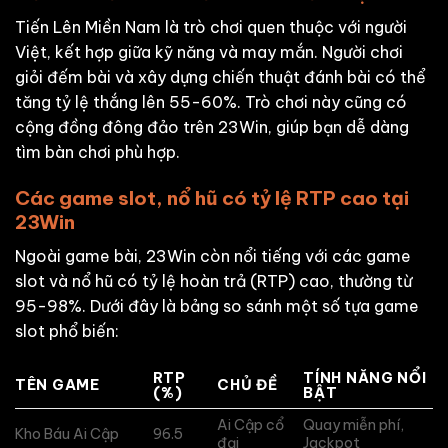
Tiến Lên Miền Nam là trò chơi quen thuộc với người
Việt, kết hợp giữa kỹ năng và may mắn. Người chơi
giỏi đếm bài và xây dựng chiến thuật đánh bài có thể
tăng tỷ lệ thắng lên 55-60%. Trò chơi này cũng có
cộng đồng đông đảo trên 23Win, giúp bạn dễ dàng
tìm bàn chơi phù hợp.
Các game slot, nổ hũ có tỷ lệ RTP cao tại
23Win
Ngoài game bài, 23Win còn nổi tiếng với các game
slot và nổ hũ có tỷ lệ hoàn trả (RTP) cao, thường từ
95-98%. Dưới đây là bảng so sánh một số tựa game
slot phổ biến:
RTP
TÍNH NĂNG NỔI
TÊN GAME
CHỦ ĐỀ
(%)
BẬT
Ai Cập cổ
Quay miễn phí,
Kho Báu Ai Cập
96.5
đại
Jackpot