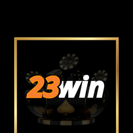
quả
nhất