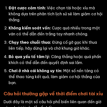
Đặt cược cảm tính:
Việc chọn tài hoặc xỉu mà
không dựa trên phân tích lịch sử sẽ làm giảm cơ hội
thắng.
Không kiểm soát vốn:
Cược quá nhiều trong một
ván có thể dẫn đến trắng tay nhanh chóng.
Chạy theo chuỗi thua:
Đừng cố gỡ gạc khi thua
liên tiếp, hãy dừng lại và chờ khung giờ khác.
Bỏ qua yếu tố tâm lý:
Căng thẳng hoặc quá phấn
khích có thể dẫn đến quyết định sai lầm.
Chơi ở nhà cái không uy tín:
Một số nền tảng có
thể thao túng kết quả, làm giảm cơ hội thắng của
bạn.
Câu hỏi thường gặp về thời điểm chơi tài xỉu
Dưới đây là một số câu hỏi phổ biến liên quan đến giờ