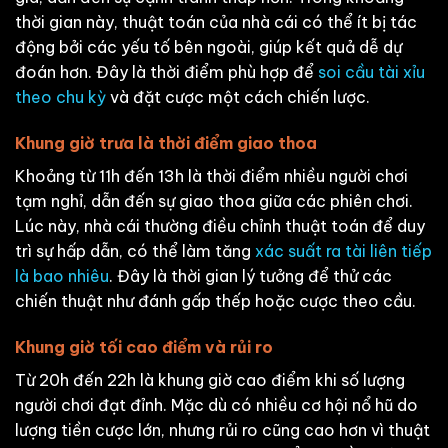
thời gian này, thuật toán của nhà cái có thể ít bị tác
động bởi các yếu tố bên ngoài, giúp kết quả dễ dự
đoán hơn. Đây là thời điểm phù hợp để
soi cầu tài xỉu
theo chu kỳ
và đặt cược một cách chiến lược.
Khung giờ trưa là thời điểm giao thoa
Khoảng từ 11h đến 13h là thời điểm nhiều người chơi
tạm nghỉ, dẫn đến sự giao thoa giữa các phiên chơi.
Lúc này, nhà cái thường điều chỉnh thuật toán để duy
trì sự hấp dẫn, có thể làm tăng
xác suất ra tài liên tiếp
là bao nhiêu
. Đây là thời gian lý tưởng để thử các
chiến thuật như đánh gấp thếp hoặc cược theo cầu.
Khung giờ tối cao điểm và rủi ro
Từ 20h đến 22h là khung giờ cao điểm khi số lượng
người chơi đạt đỉnh. Mặc dù có nhiều cơ hội nổ hũ do
lượng tiền cược lớn, nhưng rủi ro cũng cao hơn vì thuật