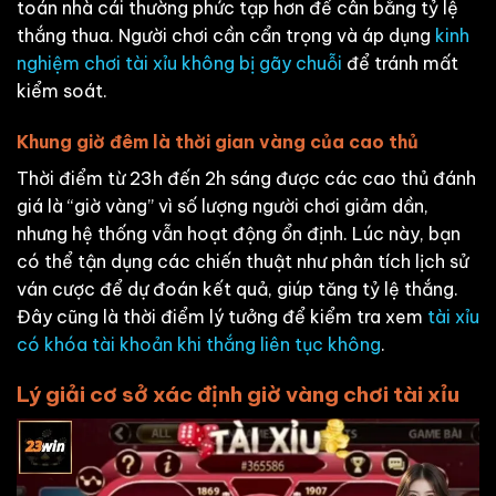
toán nhà cái thường phức tạp hơn để cân bằng tỷ lệ
thắng thua. Người chơi cần cẩn trọng và áp dụng
kinh
nghiệm chơi tài xỉu không bị gãy chuỗi
để tránh mất
kiểm soát.
Khung giờ đêm là thời gian vàng của cao thủ
Thời điểm từ 23h đến 2h sáng được các cao thủ đánh
giá là “giờ vàng” vì số lượng người chơi giảm dần,
nhưng hệ thống vẫn hoạt động ổn định. Lúc này, bạn
có thể tận dụng các chiến thuật như phân tích lịch sử
ván cược để dự đoán kết quả, giúp tăng tỷ lệ thắng.
Đây cũng là thời điểm lý tưởng để kiểm tra xem
tài xỉu
có khóa tài khoản khi thắng liên tục không
.
Lý giải cơ sở xác định giờ vàng chơi tài xỉu