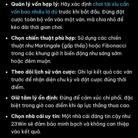
Quản lý vốn hợp lý:
Hãy xác định
chơi tài xỉu cần
vốn bao nhiêu là đủ
trước khi bắt đầu. Đừng đặt
cược toàn bộ vốn vào một ván, mà chia nhỏ để
kéo dài thời gian chơi.
Chọn chiến thuật phù hợp:
Sử dụng các chiến
thuật như Martingale (gấp thếp) hoặc Fibonacci
trong các khung giờ ít biến động như sáng sớm
hoặc đêm muộn.
Theo dõi lịch sử ván cược:
Ghi lại kết quả các ván
trước để nhận diện chu kỳ và đặt cược đúng thời
điểm.
Giữ tâm lý ổn định:
Đừng để cảm xúc chi phối, đặc
biệt trong giờ cao điểm khi áp lực thắng thua cao.
Chọn nhà cái uy tín:
Một nhà cái đáng tin cậy như
23Win sẽ đảm bảo minh bạch và không can thiệp
vào kết quả.