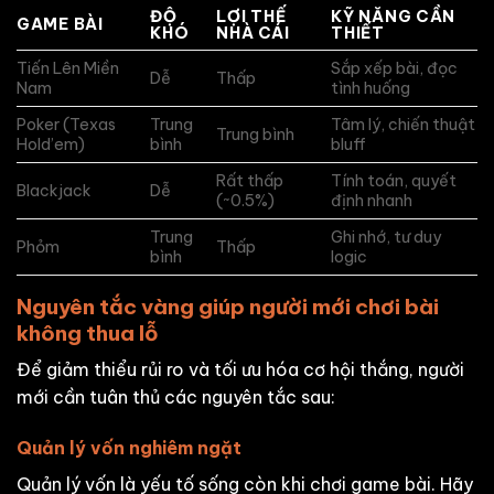
ĐỘ
LỢI THẾ
KỸ NĂNG CẦN
GAME BÀI
KHÓ
NHÀ CÁI
THIẾT
Tiến Lên Miền
Sắp xếp bài, đọc
Dễ
Thấp
Nam
tình huống
Poker (Texas
Trung
Tâm lý, chiến thuật
Trung bình
Hold’em)
bình
bluff
Rất thấp
Tính toán, quyết
Blackjack
Dễ
(~0.5%)
định nhanh
Trung
Ghi nhớ, tư duy
Phỏm
Thấp
bình
logic
Nguyên tắc vàng giúp người mới chơi bài
không thua lỗ
Để giảm thiểu rủi ro và tối ưu hóa cơ hội thắng, người
mới cần tuân thủ các nguyên tắc sau:
Quản lý vốn nghiêm ngặt
Quản lý vốn là yếu tố sống còn khi chơi game bài. Hãy