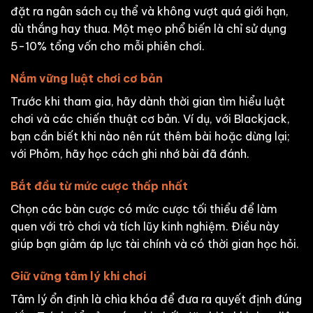
đặt ra ngân sách cụ thể và không vượt quá giới hạn,
dù thắng hay thua. Một mẹo phổ biến là chỉ sử dụng
5-10% tổng vốn cho mỗi phiên chơi.
Nắm vững luật chơi cơ bản
Trước khi tham gia, hãy dành thời gian tìm hiểu luật
chơi và các chiến thuật cơ bản. Ví dụ, với Blackjack,
bạn cần biết khi nào nên rút thêm bài hoặc dừng lại;
với Phỏm, hãy học cách ghi nhớ bài đã đánh.
Bắt đầu từ mức cược thấp nhất
Chọn các bàn cược có mức cược tối thiểu để làm
quen với trò chơi và tích lũy kinh nghiệm. Điều này
giúp bạn giảm áp lực tài chính và có thời gian học hỏi.
Giữ vững tâm lý khi chơi
Tâm lý ổn định là chìa khóa để đưa ra quyết định đúng