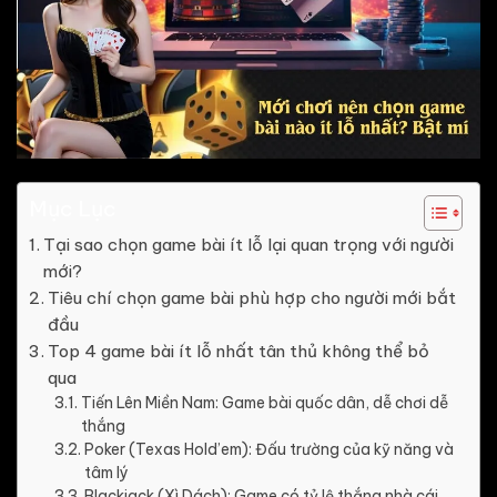
Mục Lục
Tại sao chọn game bài ít lỗ lại quan trọng với người
mới?
Tiêu chí chọn game bài phù hợp cho người mới bắt
đầu
Top 4 game bài ít lỗ nhất tân thủ không thể bỏ
qua
Tiến Lên Miền Nam: Game bài quốc dân, dễ chơi dễ
thắng
Poker (Texas Hold’em): Đấu trường của kỹ năng và
tâm lý
Blackjack (Xì Dách): Game có tỷ lệ thắng nhà cái