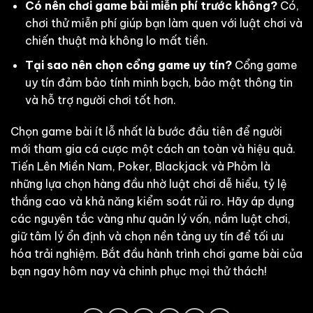
Có nên chơi game bài miễn phí trước không?
Có,
chơi thử miễn phí giúp bạn làm quen với luật chơi và
chiến thuật mà không lo mất tiền.
Tại sao nên chọn cổng game uy tín?
Cổng game
uy tín đảm bảo tính minh bạch, bảo mật thông tin
và hỗ trợ người chơi tốt hơn.
Chọn game bài ít lỗ nhất là bước đầu tiên để người
mới tham gia cá cược một cách an toàn và hiệu quả.
Tiến Lên Miền Nam, Poker, Blackjack và Phỏm là
những lựa chọn hàng đầu nhờ luật chơi dễ hiểu, tỷ lệ
thắng cao và khả năng kiểm soát rủi ro. Hãy áp dụng
các nguyên tắc vàng như quản lý vốn, nắm luật chơi,
giữ tâm lý ổn định và chọn nền tảng uy tín để tối ưu
hóa trải nghiệm. Bắt đầu hành trình chơi game bài của
bạn ngay hôm nay và chinh phục mọi thử thách!