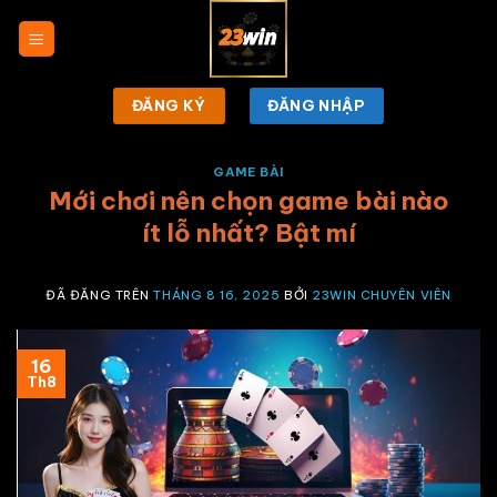
Chuyển
đến
nội
dung
ĐĂNG KÝ
ĐĂNG NHẬP
GAME BÀI
Mới chơi nên chọn game bài nào
ít lỗ nhất? Bật mí
ĐÃ ĐĂNG TRÊN
THÁNG 8 16, 2025
BỞI
23WIN CHUYÊN VIÊN
16
Th8